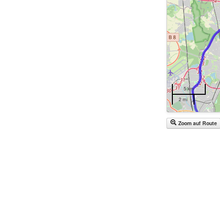
5 km
2 mi
Zoom auf Route