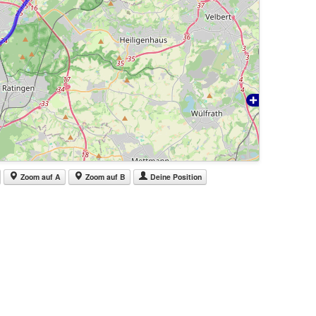
Zoom auf A
Zoom auf B
Deine Position