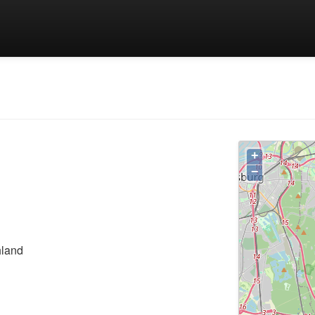
+
−
hland