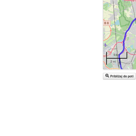
5 km
2 mi
Približaj do poti