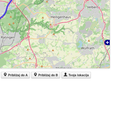
Približaj do A
Približaj do B
Tvoja lokacija