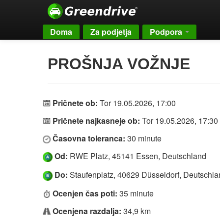
Doma
Za podjetja
Podpora
PROŠNJA VOŽNJE
Pričnete ob:
Tor 19.05.2026, 17:00
Pričnete najkasneje ob:
Tor 19.05.2026, 17:30
Časovna toleranca:
30 minute
Od:
RWE Platz, 45141 Essen, Deutschland
Do:
Staufenplatz, 40629 Düsseldorf, Deutschla
Ocenjen čas poti:
35 minute
Ocenjena razdalja:
34,9 km