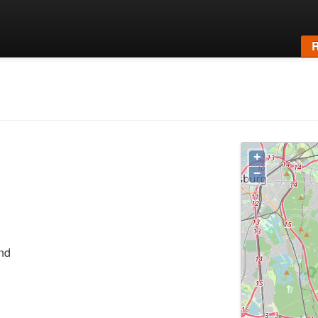
R
+
−
nd