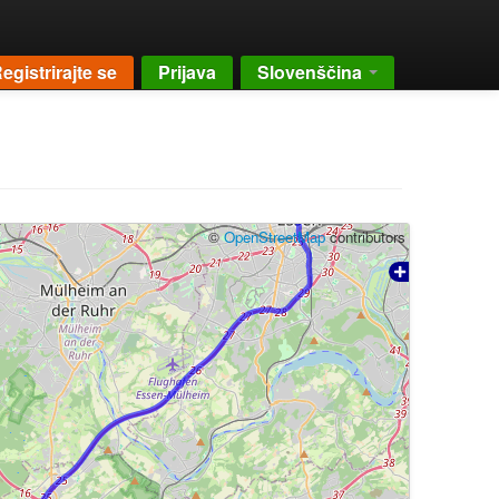
egistrirajte se
Prijava
Slovenščina
©
OpenStreetMap
contributors