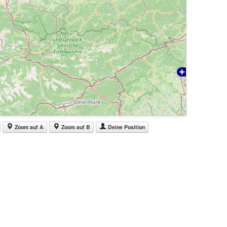
Zoom auf A
Zoom auf B
Deine Position