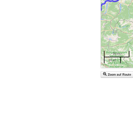
50 km
20 mi
Zoom auf Route