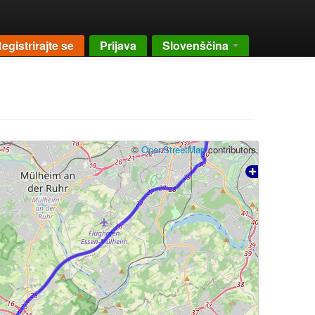
egistrirajte se
Prijava
Slovenščina
©
OpenStreetMap
contributors