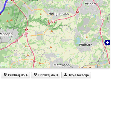
Približaj do A
Približaj do B
Tvoja lokacija