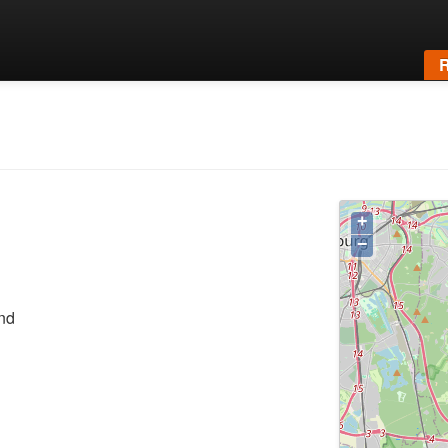
R
+
−
nd