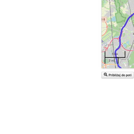
5 km
2 mi
Približaj do poti