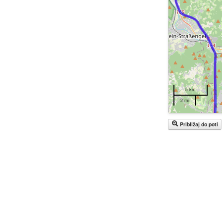
5 km
2 mi
Približaj do poti