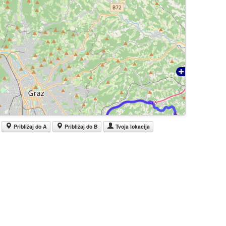
Približaj do A
Približaj do B
Tvoja lokacija