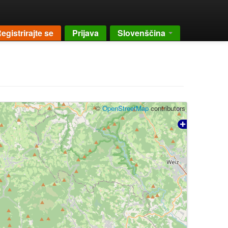
egistrirajte se
Prijava
Slovenščina
©
OpenStreetMap
contributors