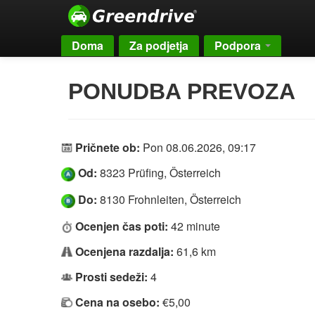
Doma
Za podjetja
Podpora
PONUDBA PREVOZA
Pričnete ob:
Pon 08.06.2026, 09:17
Od:
8323 Prüfing, Österreich
Do:
8130 Frohnleiten, Österreich
Ocenjen čas poti:
42 minute
Ocenjena razdalja:
61,6 km
Prosti sedeži:
4
Cena na osebo:
€5,00