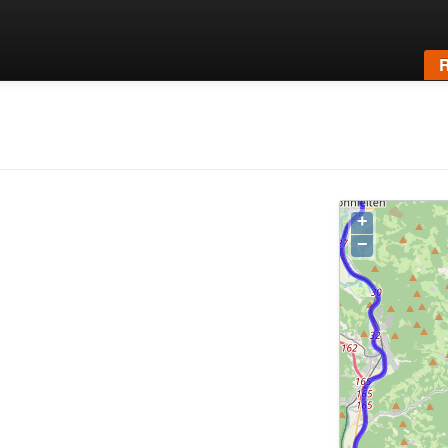
R
+
−