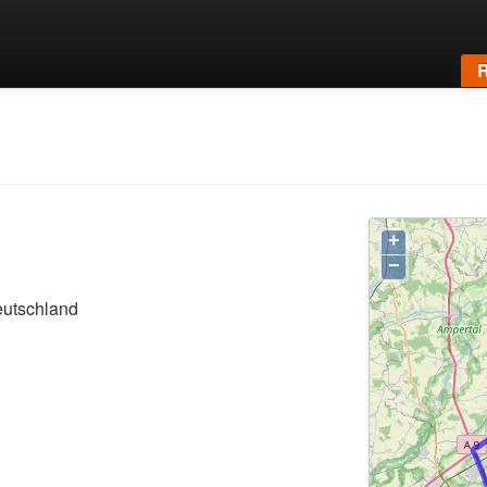
R
+
−
eutschland