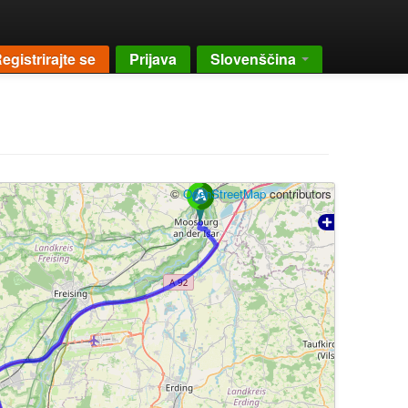
egistrirajte se
Prijava
Slovenščina
©
OpenStreetMap
contributors