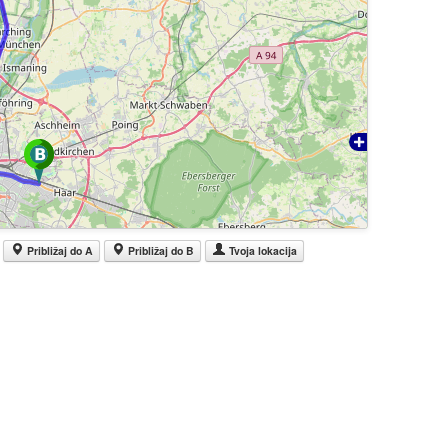
Približaj do A
Približaj do B
Tvoja lokacija