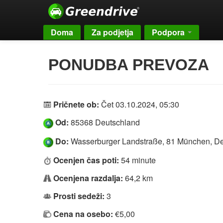
Doma
Za podjetja
Podpora
PONUDBA PREVOZA
Pričnete ob:
Čet 03.10.2024, 05:30
Od:
85368 Deutschland
Do:
Wasserburger Landstraße, 81 München, D
Ocenjen čas poti:
54 minute
Ocenjena razdalja:
64,2 km
Prosti sedeži:
3
Cena na osebo:
€5,00