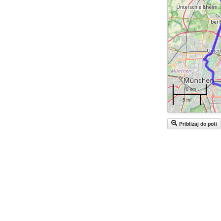
10 km
5 mi
Približaj do poti