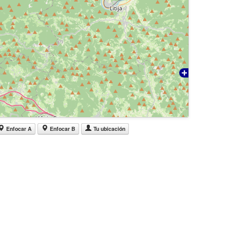
Enfocar A
Enfocar B
Tu ubicación