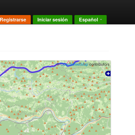
Registrarse
Iniciar sesión
Español
©
OpenStreetMap
contributors