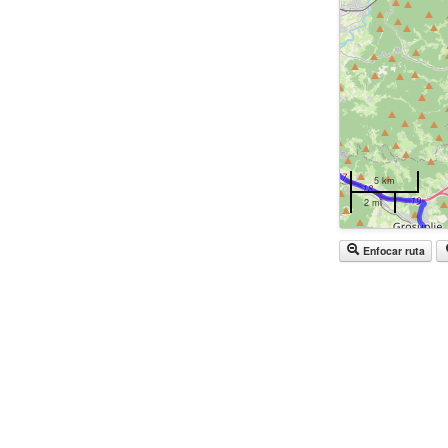
5 km
2 mi
Enfocar ruta