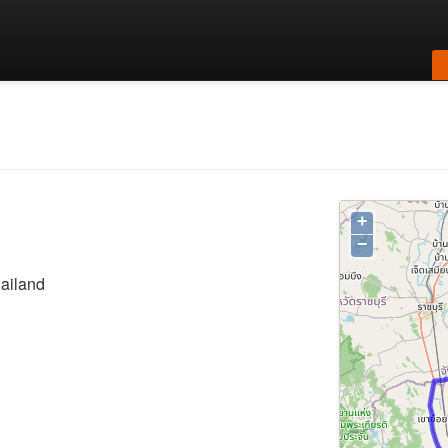
+
−
ailand