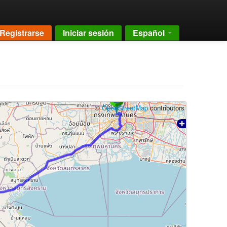
Registrarse
Iniciar sesión
Español
©
OpenStreetMap
contributors