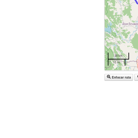
20 km
10 mi
Enfocar ruta