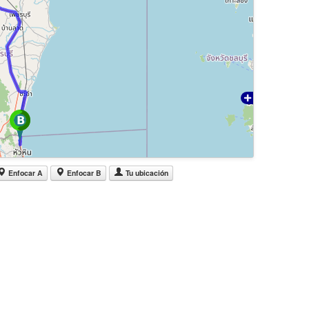
Enfocar A
Enfocar B
Tu ubicación